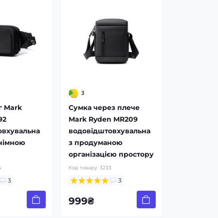
3
г Mark
Сумка через плече
92
Mark Ryden MR209
овхувальна
водовідштовхувальна
німною
з продуманою
організацією простору
4
Код товару:
3233
3
3
999₴