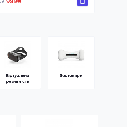
999₴
1
99₴
1 499₴
Віртуальна
Зоотовари
реальність