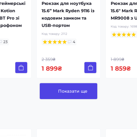
 геймерські
Рюкзак для ноутбука
Рюкзак для
Kotion
15.6” Mark Ryden 9116 із
15.6" Mark 
T Pro зі
кодовим замком та
MR9008 з 
крофоном
USB-портом
Код товару:
169
Код товару:
2112
23
4
2 359₴
1 899₴
1 899₴
1 859₴
Показати ще