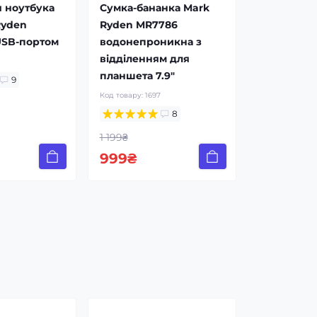
 ноутбука
Сумка-бананка Mark
Ryden
Ryden MR7786
USB-портом
водонепроникна з
відділенням для
8
планшета 7.9"
9
Код товару:
1697
8
1 199₴
999₴