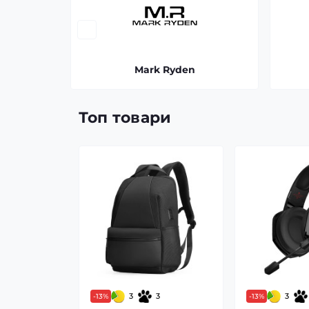
Mark Ryden
Топ товари
3
3
3
-13%
-13%