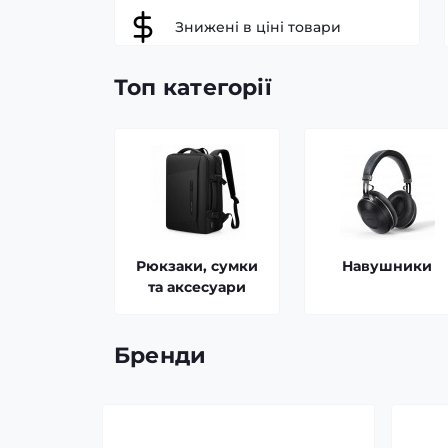
2 649₴
3 099₴
Знижені в ціні товари
Статті
Топ категорії
Рюкзаки, сумки
Навушники
та аксесуари
Бренди