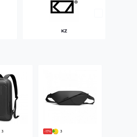
KZ
3
3
-17%