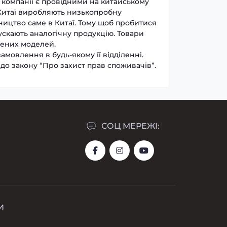
ці компанії є провідними на китайському
 Китаї виробляють низькопробну
бництво саме в Китаї. Тому щоб пробитися
ускають аналогічну продукцію. Товари
лених моделей.
амовлення в будь-якому її відділенні.
 до закону “Про захист прав споживачів”.
СОЦ МЕРЕЖІ:
И