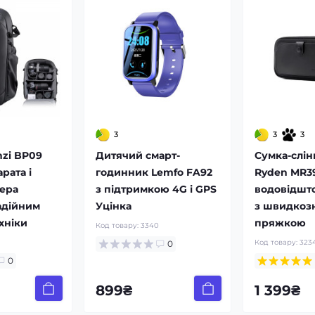
3
3
3
nzi BP09
Дитячий смарт-
Сумка-слін
рата і
годинник Lemfo FA92
Ryden MR3
ера
з підтримкою 4G і GPS
водовідшт
адійним
Уцінка
з швидкоз
хніки
пряжкою
Код товару:
3340
Код товару:
323
0
0
899₴
1 399₴