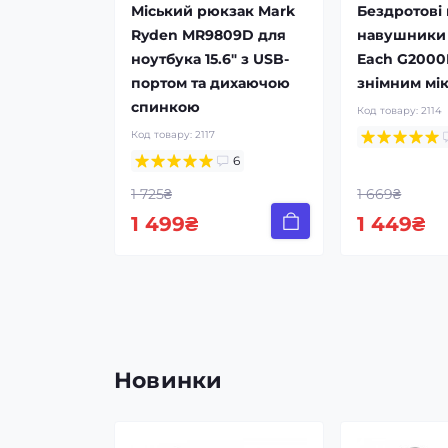
Міський рюкзак Mark
Бездротові
Ryden MR9809D для
навушники 
ноутбука 15.6" з USB-
Each G2000B
портом та дихаючою
знімним мі
спинкою
Код товару:
2114
Код товару:
2117
6
1 725₴
1 669₴
1 499₴
1 449₴
Новинки