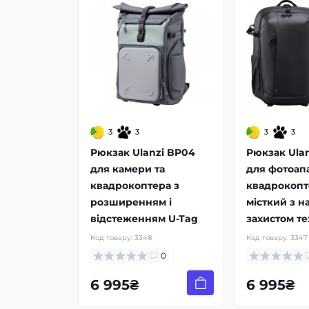
3
3
3
3
Рюкзак Ulanzi BP04
Рюкзак Ula
для камери та
для фотоапа
квадрокоптера з
квадрокопт
розширенням і
місткий з н
відстеженням U-Tag
захистом те
Код товару:
3348
Код товару:
3347
0
6 995₴
6 995₴