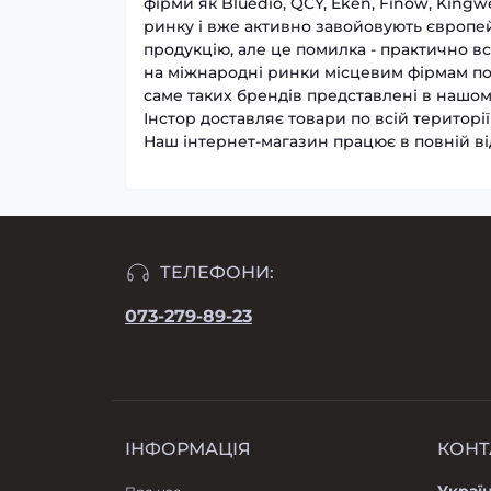
фірми як Bluedio, QCY, Eken, Finow, Kingw
ринку і вже активно завойовують європей
продукцію, але це помилка - практично вс
на міжнародні ринки місцевим фірмам пот
саме таких брендів представлені в нашом
Інстор доставляє товари по всій територі
Наш інтернет-магазин працює в повній від
ТЕЛЕФОНИ:
073-279-89-23
ІНФОРМАЦІЯ
КОНТ
Україн