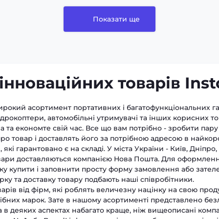
Показати ще
інноваційних товарів Inst
широкий асортимент портативних і багатофункціональних га
дрокоптери, автомобільні утримувачі та інших корисних тов
 та економте свій час. Все що вам потрібно - зробити пару 
ро товар і доставлять його за потрібною адресою в найкор
які гарантовано є на складі. У міста України - Київ, Дніпро,
вари доставляються компанією Нова Пошта. Для оформленн
пку купити і заповнити просту форму замовлення або зател
ірку та доставку товару подбають наші співробітники.
рів від фірм, які роблять величезну націнку на свою продук
одібних марок. Зате в нашому асортименті представлено бе
а в деяких аспектах набагато краще, ніж вищеописані компа