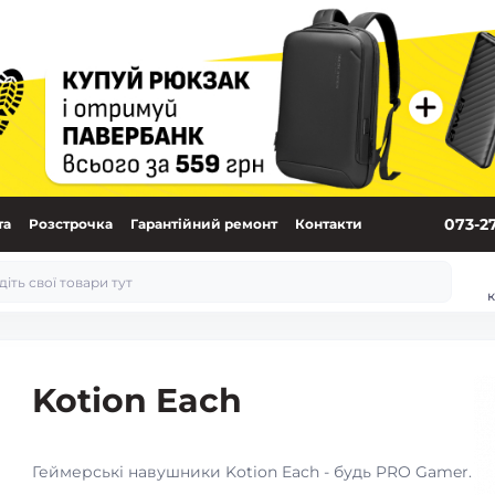
073-2
та
Розстрочка
Гарантійний ремонт
Контакти
к
Kotion Each
Геймерські навушники Kotion Each - будь PRO Gamer.