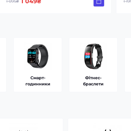
1 049₴
1 095₴
1 1
Смарт-
Фітнес-
годинники
браслети