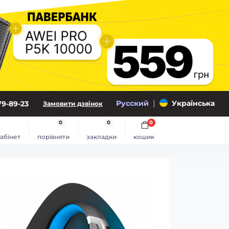
|
Русский
Українська
79-89-23
Замовити дзвінок
0
0
0
абінет
порівняти
закладки
кошик
SHI
Поринь у в