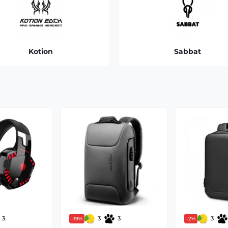
Kotion
Sabbat
3
3
3
3
-19%
-2%