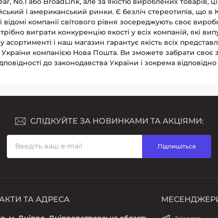
ear, No.1 або BroadLink, але за якістю вироблених товарів, 
ський і американський ринки. Є безліч стереотипів, що в
і відомі компанії світового рівня зосереджують своє виро
рібно виграти конкуренцію якості у всіх компаній, які вип
у асортименті і наш магазин гарантує якість всіх представ
ї України компанією Нова Пошта. Ви зможете забрати своє з
повідності до законодавства України і зокрема відповідно
СЛІДКУЙТЕ ЗА НОВИНКАМИ ТА АКЦІЯМИ:
Підпишіться
АКТИ ТА АДРЕСА
МЕСЕНДЖЕР
а, м. Дніпро, Дніпропетровська область