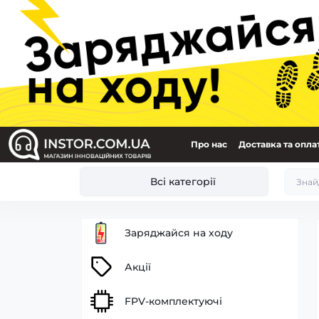
Про нас
Доставка та опла
Всі категорії
Заряджайся на ходу
Акції
FPV-комплектуючі